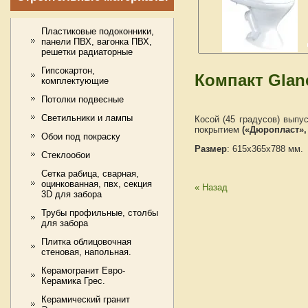
Пластиковые подоконники,
панели ПВХ, вагонка ПВХ,
решетки радиаторные
Гипсокартон,
Компакт Glanc
комплектующие
Потолки подвесные
Светильники и лампы
Косой (45 градусов) выпу
покрытием
(«Дюропласт»,
Обои под покраску
Размер
: 615х365х788 мм.
Стеклообои
Сетка рабица, сварная,
оцинкованная, пвх, секция
« Назад
3D для забора
Трубы профильные, столбы
для забора
Плитка облицовочная
стеновая, напольная.
Керамогранит Евро-
Керамика Грес.
Керамический гранит