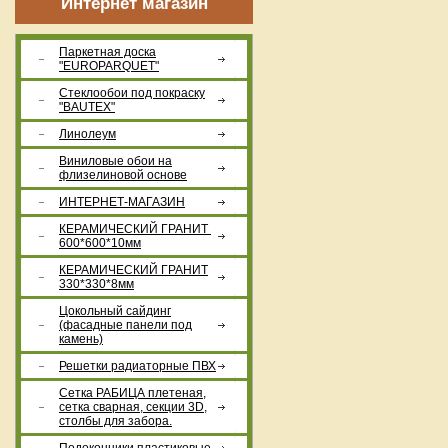
Интернет магазин
Паркетная доска
"EUROPARQUET"
Стеклообои под покраску
"BAUTEX"
Линолеум
Виниловые обои на
флизелиновой основе
ИНТЕРНЕТ-МАГАЗИН
КЕРАМИЧЕСКИЙ ГРАНИТ
600*600*10мм
КЕРАМИЧЕСКИЙ ГРАНИТ
330*330*8мм
Цокольный сайдинг
(фасадные панели под
камень)
Решетки радиаторные ПВХ
Сетка РАБИЦА плетеная,
сетка сварная, секции 3D,
столбы для забора.