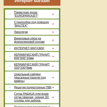
Интернет магазин
Паркетная доска
"EUROPARQUET"
Стеклообои под покраску
"BAUTEX"
Линолеум
Виниловые обои на
флизелиновой основе
ИНТЕРНЕТ-МАГАЗИН
КЕРАМИЧЕСКИЙ ГРАНИТ
600*600*10мм
КЕРАМИЧЕСКИЙ ГРАНИТ
330*330*8мм
Цокольный сайдинг
(фасадные панели под
камень)
Решетки радиаторные ПВХ
Сетка РАБИЦА плетеная,
сетка сварная, секции 3D,
столбы для забора.